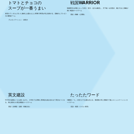
トマトとチョコの
戦国WARRIOR
スープが一番うまい
戦国時代の武将となって武力・智力・金力を駆使し、天下統一を目指す、駆け引きと戦略が
熱い戦国ボードゲーム
表現力 ランダムに引いた食材とお題をもとに即興で料理を考え発表する、想像力とプレゼン
歴史（戦略・心理戦）
力の勝負ゲーム
プレゼンテーション・表現力
英文建設
たったたワード
SVOOの語順ルールを使いながら、小学生でも簡単に英単語を組み合わせて英文をつくれ
6種類の「た」の音だけでお題を伝える、新感覚の耳と想像力で遊ぶコミュニケーションカ
る、初心者向けの英文構築カードゲーム
ードゲーム
英語（文構造・語順・初級文法）
言語・発想（リズム×表現）