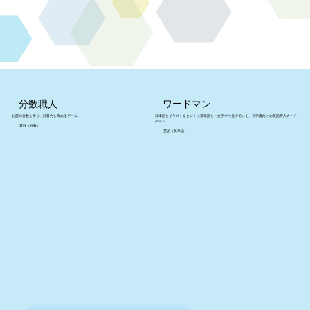
分数職人
ワードマン
お題の分数を作り、計算力を高めるゲーム
日本語とイラストをヒントに英単語を一文字ずつ当てていく、初学者向けの英語導入カード
ゲーム
算数（分数）
英語（英単語）