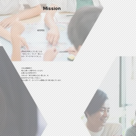
Mission
​経営理念
JPjoyが大切にしていることは、
「
おもしろい
」
そして
「
楽しい
」
もの・サービスをつくること。
それは独創的で、
他とは違った魅力をもったもの。
お客さまの日常の中で、
それらが「他では味わえない楽しみ」を
生み出すものであってほしい。
そんな想いで、カードゲーム開発に日々取り組んでいます。