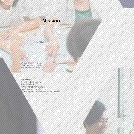
Mission
​経営理念
JPjoyが大切にしていることは、
「
おもしろい
」
そして
「
楽しい
」
もの・サービスをつくること。
それは独創的で、
他とは違った魅力をもったもの。
お客さまの日常の中で、
それらが「他では味わえない楽しみ」を
生み出すものであってほしい。
そんな想いで、カードゲーム開発に日々取り組んでいます。