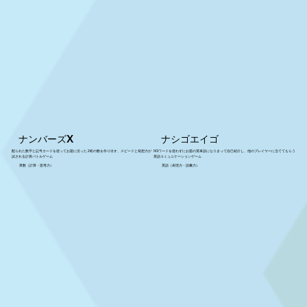
ナンバーズX
ナシゴエイゴ
配られた数字と記号カードを使ってお題に沿った2桁の数を作り出す、スピードと発想力が
NGワードを使わずにお題の英単語になりきって自己紹介し、他のプレイヤーに当ててもらう
試される計算バトルゲーム
英語コミュニケーションゲーム
算数（計算・思考力）
英語（表現力・語彙力）