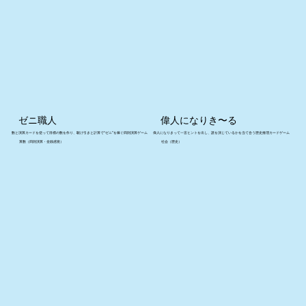
ゼニ職人
偉人になりき〜る
数と演算カードを使って目標の数を作り、駆け引きと計算で“ゼニ”を稼ぐ四則演算ゲーム
偉人になりきって一言ヒントを出し、誰を演じているかを当て合う歴史推理カードゲーム
算数（四則演算・金銭感覚）
社会（歴史）