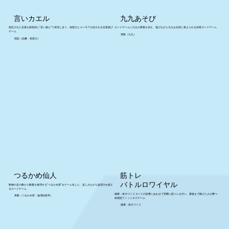
言いカエル
九九あそび
指定された言葉を創造的に“言い換え”て表現し合う、発想力とユーモアが試される言葉遊び
カードゲームに九九の要素を加え、遊びながら九九を自然に覚えられる知育カードゲーム
ゲーム
算数（九九）
国語（語彙・発想力）
つるかめ仙人
筋トレ
バトルロワイヤル
動物の足の数から数量を推理する“つるかめ算”をゲーム化した、楽しみながら論理力を鍛え
るカードゲーム
健康・体力づくり カードの効果にあわせて実際に筋トレを行い、最後まで動けた人が勝つ、
算数（つるかめ算・論理的思考）
体感型フィットネスゲーム
健康・体力づくり