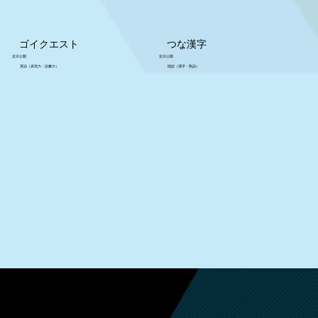
ゴイクエスト
つな漢字
近日公開
近日公開
英語（表現力・語彙力）
国語（漢字・熟語）